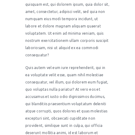
quisquam est, qui dolorem ipsum, quia dolor sit,
amet, consectetur, adipisci velit, sed quia non
numquam eius modi tempora incidunt, ut
labore et dolore magnam aliquam quaerat
voluptatem. Ut enim ad minima veniam, quis
nostrum exercitationem ullam corporis suscipit
laboriosam, nisi ut aliquid ex ea commodi
consequatur?
Quis autem vel eum iure reprehenderit, qui in
ea voluptate velit esse, quam nihil molestiae
consequatur, vel illum, qui dolorem eum fugiat,
quo voluptas nulla pariatur? At vero eos et
accusamus et iusto odio dignissimos ducimus,
qui blanditiis praesentium voluptatum deleniti
atque corrupti, quos dolores et quas molestias
excepturi sint, obcaecati cupiditate non
provident, similique sunt in culpa, qui officia
deserunt mollitia animi, id est laborum et