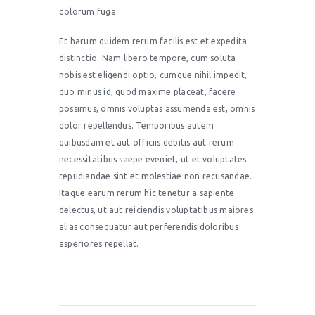
dolorum fuga.
Et harum quidem rerum facilis est et expedita
distinctio. Nam libero tempore, cum soluta
nobis est eligendi optio, cumque nihil impedit,
quo minus id, quod maxime placeat, facere
possimus, omnis voluptas assumenda est, omnis
dolor repellendus. Temporibus autem
quibusdam et aut officiis debitis aut rerum
necessitatibus saepe eveniet, ut et voluptates
repudiandae sint et molestiae non recusandae.
Itaque earum rerum hic tenetur a sapiente
delectus, ut aut reiciendis voluptatibus maiores
alias consequatur aut perferendis doloribus
asperiores repellat.