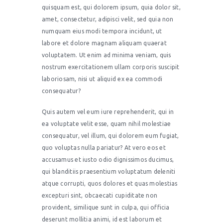
quisquam est, qui dolorem ipsum, quia dolor sit,
amet, consectetur, adipisci velit, sed quia non
numquam eius modi tempora incidunt, ut
labore et dolore magnam aliquam quaerat
voluptatem. Ut enim ad minima veniam, quis
nostrum exercitationem ullam corporis suscipit
laboriosam, nisi ut aliquid ex ea commodi
consequatur?
Quis autem vel eum iure reprehenderit, qui in
ea voluptate velit esse, quam nihil molestiae
consequatur, vel illum, qui dolorem eum fugiat,
quo voluptas nulla pariatur? At vero eos et
accusamus et iusto odio dignissimos ducimus,
qui blanditiis praesentium voluptatum deleniti
atque corrupti, quos dolores et quas molestias
excepturi sint, obcaecati cupiditate non
provident, similique sunt in culpa, qui officia
deserunt mollitia animi, id est laborum et