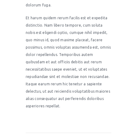
dolorum fuga.
Et harum quidem rerum facilis est et expedita
distinctio. Nam libero tempore, cum soluta
nobis est eligendi optio, cumque nihil impedit,
quo minus id, quod maxime placeat, facere
possimus, omnis voluptas assumenda est, omnis
dolor repellendus. Temporibus autem
quibusdam et aut officiis debitis aut rerum
necessitatibus saepe eveniet, ut et voluptates
repudiandae sint et molestiae non recusandae.
Itaque earum rerum hic tenetur a sapiente
delectus, ut aut reiciendis voluptatibus maiores
alias consequatur aut perferendis doloribus
asperiores repellat.